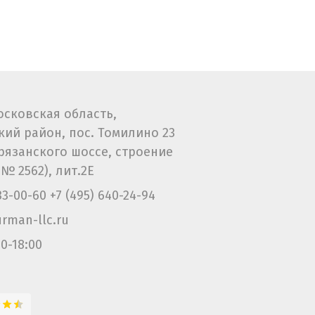
Московская область,
ий район, пос. Томилино 23
рязанского шоссе, строение
.№ 2562), лит.2Е
133-00-60
+7 (495) 640-24-94
rman-llc.ru
0-18:00