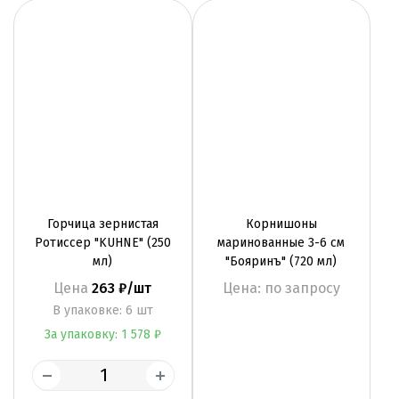
Горчица зернистая
Корнишоны
Ротиссер "KUHNE" (250
маринованные 3-6 см
мл)
"Бояринъ" (720 мл)
Цена
263 ₽/шт
Цена: по запросу
B упаковке: 6 шт
За упаковку: 1 578 ₽