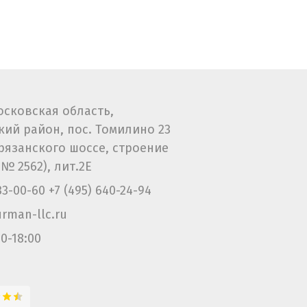
Московская область,
ий район, пос. Томилино 23
рязанского шоссе, строение
.№ 2562), лит.2Е
133-00-60
+7 (495) 640-24-94
rman-llc.ru
0-18:00