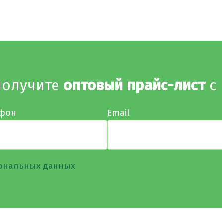
получите
оптовый прайс-лист
с 
фон
Email
ональных данных