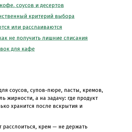
кофе, соусов и десертов
инственный критерий выбора
тся или расслаиваются
как не получить лишние списания
ивок для кафе
ля соусов, супов-пюре, пасты, кремов,
ь жирности, а на задачу: где продукт
лько хранится после вскрытия и
 расслоиться, крем — не держать